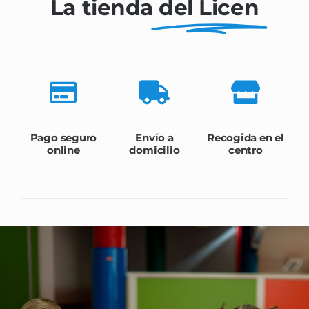
La tienda
del Licen
Pago seguro
Envío a
Recogida en el
online
domicilio
centro