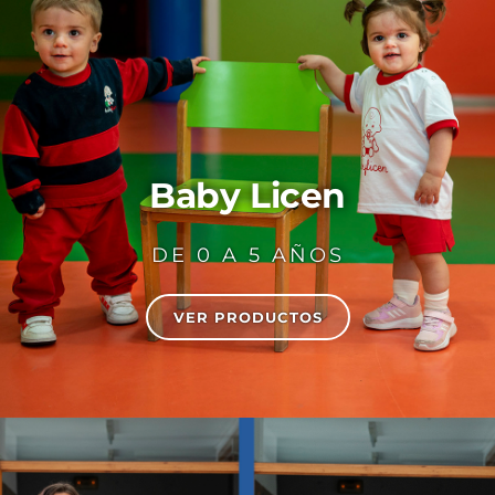
Baby Licen
DE 0 A 5 AÑOS
VER PRODUCTOS